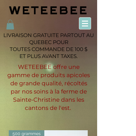
LIVRAISON GRATUITE PARTOUT AU
QUEBEC POUR
TOUTES COMMANDE DE 100 $
ET PLUS AVANT TAXES.
WETEEBEE offre une
gamme de produits apicoles
de grande qualité, récoltés
par nos soins à la ferme de
Sainte-Christine dans les
cantons de l'est.
500 grammes